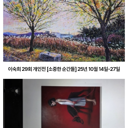
이숙희 29회 개인전 [소중한 순간들] 25년 10월 14일-27일