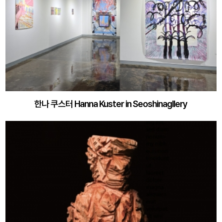
한나 쿠스터 Hanna Kuster in Seoshinagllery