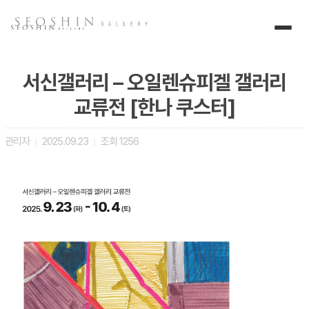
서신갤러리 – 오일렌슈피겔 갤러리
교류전 [한나 쿠스터]
관리자
2025.09.23
조회
1256
|
|