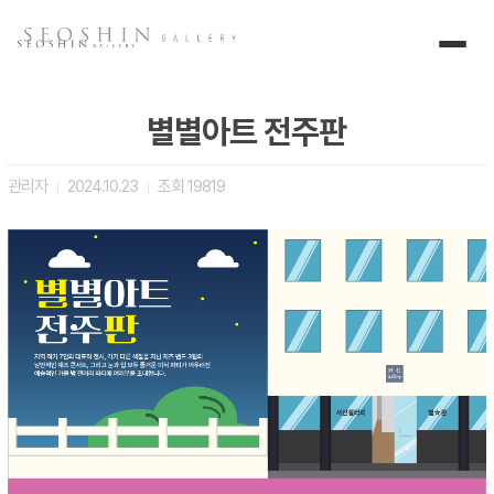
별별아트 전주판
관리자
2024.10.23
조회
19819
|
|